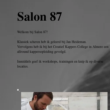
Salon 87
Welkom bij Salon 87!
Klassiek scheren heb ik geleerd bij Jan Heideman.
Vervolgens heb ik bij het Creatief Kappers College in Almere een
allround kappersopleiding gevolgd.
Inmiddels geef ik workshops, trainingen en knip ik op diverse
locaties.